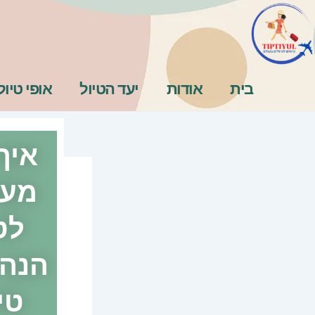
ילוג
תוכן
בית
אודות
יעד הטיול
אופי טיול
איך
מעד
לט
טי