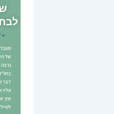
שו
לבח
מעבר 
של היכ
נרצה 
בחו"ל,
דבר ש
עליו 
איך אנ
לטייל?