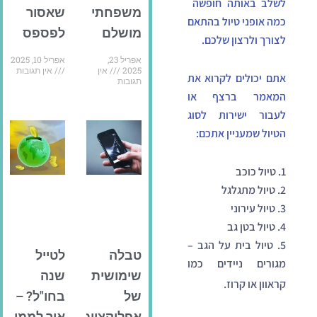
לשלב באותה חופשה
משפחתי
שאסור
כמה אופני טיול בהתאם
מושלם
לפספס
לצורך ולרצון שלכם.
אפריל 23,
אפריל 10, 2025
2025
אין
אין תגובות
אתם יכולים לקרוא את
תגובות
המאמר ברצף או
לעבור ישירות לסוג
הטיול שמעניין אתכם:
1. טיול כוכב
2. טיול מתגלגל
3. טיול עירוני
4. טיול בטן גב
5. טיול בית על הגב –
טבלה
לטייל
מגורים ניידים כמו
שימושית
שנה
קראוון או קרוז.
של
בחו"ל? –
אפליקציות
איך לממן