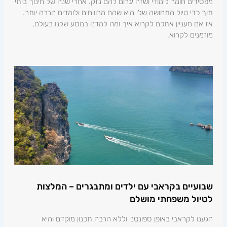
מפסידים חומר לימודי ושזה יגרום להם נזק. אחרי שנה של חינוך ביתי
תוך כדי טיול התחושה שלי היא שהם מרוויחים ולומדים הרבה יותר.
אז אם מעניין אתכם לקרוא איך ומה למדנו במסע שלנו בעולם,
מוזמנים לקרוא.
שבועיים בקראבי עם ילדים ומתבגרים – המלצות
לטיול משפחתי מושלם
הגענו לקראבי באופן ספונטני וללא הרבה תכנון מוקדם והיא