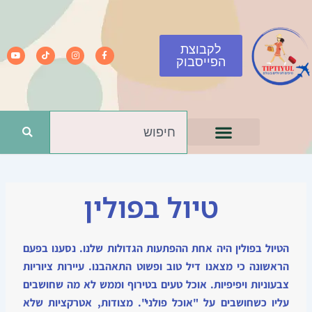
ילוג
תוכן
לקבוצת
Y
T
I
F
o
i
n
a
הפייסבוק
u
k
s
c
t
t
t
e
u
o
a
b
b
k
g
o
e
r
o
a
k
חיפוש
m
-
f
טיול בפולין
הטיול בפולין היה אחת ההפתעות הגדולות שלנו. נסענו בפעם
הראשונה כי מצאנו דיל טוב ופשוט התאהבנו. עיירות ציוריות
צבעוניות ויפיפיות. אוכל טעים בטירוף וממש לא מה שחושבים
עליו כשחושבים על "אוכל פולני". מצודות, אטרקציות שלא