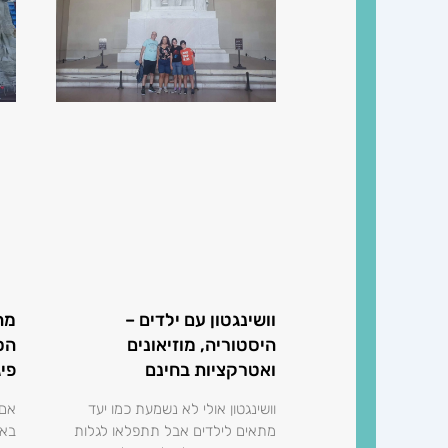
וושינגטון עם ילדים –
מה
היסטוריה, מוזיאונים
הס
ואטרקציות בחינם
פיג
וושינגטון אולי לא נשמעת כמו יעד
אם 
מתאים לילדים אבל תתפלאו לגלות
באר