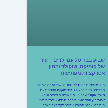
שבוע בבריסל עם ילדים – עיר
של קומיקס, שוקולד והמון
אטרקציות מפתיעות
מה יש לעשות בבריסל? מסתבר שדי הרבה. למרות
התדמית האפורה גילינו עיר שוקקת ותוססת עם
סיורי שוקולד וגרפיטי, מוזיאונים מגניבים ושפע
ארועי קיץ החל משטיח פרחים ססגוני דרך מופעי
מוסיקה וארועי ספורט ועד למתקני לונה פארק