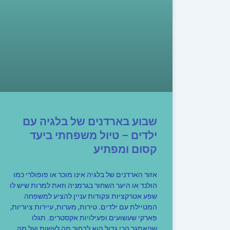
שבוע בארדנים של בלגיה עם
ילדים – טיול משפחתי ביעד
קסום ומפתיע
אזור הארדנים של בלגיה אינו מוכר או פופולרי כמו
הולנד או היער השחור בגרמניה וזאת למרות שיש לו
שפע אטרקציות ונקודות עניין להציע למשפחה
המטיילת עם ילדים. טירות, מערות, עיירות ציוריות,
פארקי שעשועים ופעילויות אקסטרים. תגלו
שהאתגר הכי גדול הוא לבחור מה לעשות ועל מה