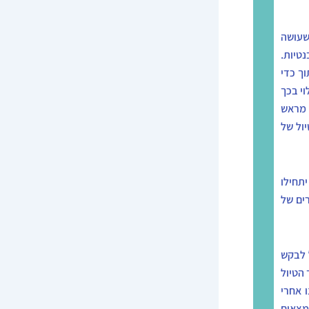
שעושה
נטיות.
וך כדי
וי בכך
 מראש
ול של
יתחילו
ים של
 לבקש
 הטיול
ו אחרי
מצאים