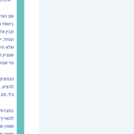
אם הטיו
ביטוחי 
מבין אל
הטיול. י
שלא הית
שעניין 
עד שנה 
הנתונים
להציע. 
גיל, מצב
בחברות 
להאריך.
ושאין ש
שישה חו