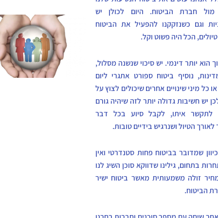
 מול חברת הביטוח. היום לכולן יש
ות וגם כשנזקקנו להפעיל את הביטוח
יולים, הכל היה פשוט וקל.
ך הוא יותר דינמי. יש סיכוי שנשנה מסלול,
דינות, נוסיף ביטוח ספורט אתגרי ליום
ו כל מיני שינויים אחרים שיכולים לצוץ על
כן יש חשיבות גדולה יותר לזה שיהיה גורם
לתקשר איתו, לקבל סיוע בכל דבר
לאורך הטיול ושנרגיש בידיים טובות.
כיוון שמדובר בביטוח פחות סטנדרטי ואין
רות בתחום, גילינו שדווקא סוכן השיג לנו
יר זולה משמעותית מאשר ביטוח ישיר
ת הביטוח.
אחר שיחה עם מספר סוכנים וחברות בחרנו