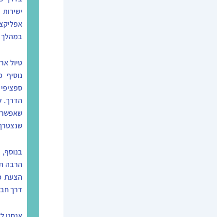
ישירות
אפליקצי
במהלך ט
טיול ארו
נוסיף מ
ספציפי א
הדרך. ל
שאפשר 
שנצטרך 
בנוסף, 
הרבה תח
הצעת מח
דרך חבר
אנחנו ל