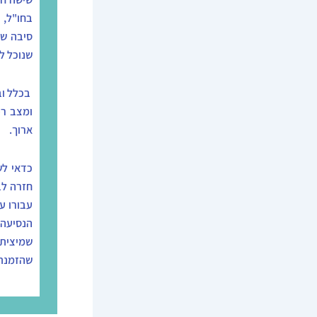
בחו"ל, 
סיבה שה
שנוכל לע
בכלל וב
ומצב רפ
ארוך.
כדאי לש
חזרה לב
עבורו ע
הנסיעה 
שמיציתם
שהזמנת