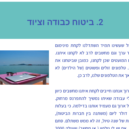
2. ביטוח כבודה וציוד
ל שעשינו תמיד השתדלנו לקחת מינימום
ר ערך וגם מחשבים לרב לא לקחנו איתנו.
המועטים שכן לקחנו, כמובן שביטחנו את
טלפונים זולים ופשוטים (של הילדים) לא
ך את הטלפונים שלנו, לרב כן.
וך אנחנו חייבים לקחת איתנו מחשבים כיוון
 עבודה שאיתו נמשיך להתפרנס מרחוק.
ל ארוך גם מעמיד אותנו בדילמה. כי בעלות
ל 1-2 דולר ליום (משתנה בין חברות הביטוח),
 של שנה טיול, זה לא ממש משתלם. סתם
לדוגמא, אם יש לי טלפון ( או מחשב) שעולה 2000