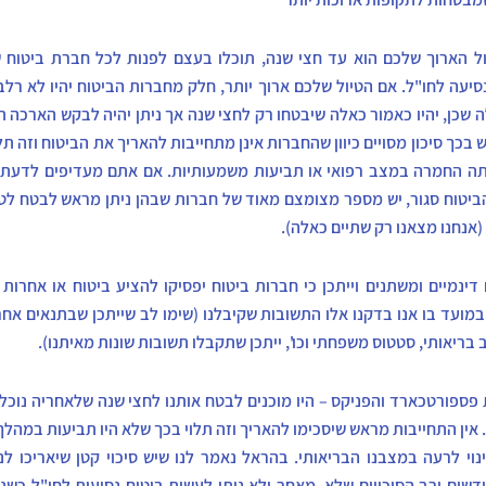
ל הארוך שלכם הוא עד חצי שנה, תוכלו בעצם לפנות לכל חברת ביטוח 
נסיעה לחו"ל. אם הטיול שלכם ארוך יותר, חלק מחברות הביטוח יהיו לא רלב
ה שכן, יהיו כאמור כאלה שיבטחו רק לחצי שנה אך ניתן יהיה לבקש הארכה ת
ש בכך סיכון מסויים כיוון שהחברות אינן מתחייבות להאריך את הביטוח וזה תל
ה החמרה במצב רפואי או תביעות משמעותיות. אם אתם מעדיפים לדעת
הביטוח סגור, יש מספר מצומצם מאוד של חברות שבהן ניתן מראש לבטח לטי
(אנחנו מצאנו רק שתיים כאלה).
 דינמיים ומשתנים וייתכן כי חברות ביטוח יפסיקו להציע ביטוח או אחרות 
במועד בו אנו בדקנו אלו התשובות שקיבלנו (שימו לב שייתכן שבתנאים אחר
 בריאותי, סטטוס משפחתי וכו', ייתכן שתקבלו תשובות שונות מאיתנו).
פספורטכארד והפניקס – היו מוכנים לבטח אותנו לחצי שנה שלאחריה נוכל
 אין התחייבות מראש שיסכימו להאריך וזה תלוי בכך שלא היו תביעות במהלך
ינוי לרעה במצבנו הבריאותי. בהראל נאמר לנו שיש סיכוי קטן שיאריכו לנ
דשים ורב הסיכויים שלא. מאחר ולא ניתן לעשות ביטוח נסיעות לחו"ל כשנ