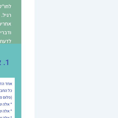
לחו"ל 
רגיל. 
אחרים
ודברי
לדעת 
בחשבו
1. אילו חברות מציעות ביטוח לטיול ארוך
אחד הדב
(פלוס מ
* אלה ש
* אלה ש
* אלה ש