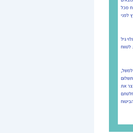
ח מכל
 לפני
י גיל
לטווח
למשל,
תשלום
צר את
חלטתם
ביטוח