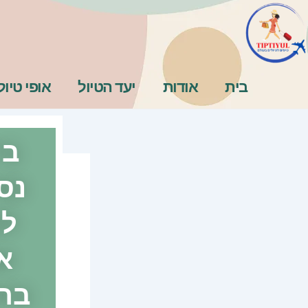
ילוג
תוכן
בית
אודות
יעד הטיול
אופי טיול
בי
נס
לט
א
בחו