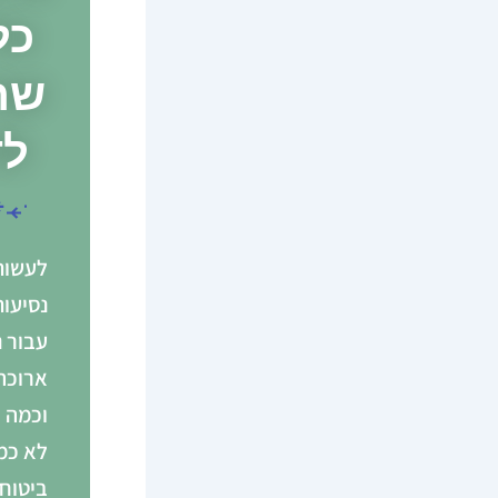
כל
שח
לד
לעשות
נסיעות
עבור 
ארוכה
וכמה ח
לא כמ
ביטוח 