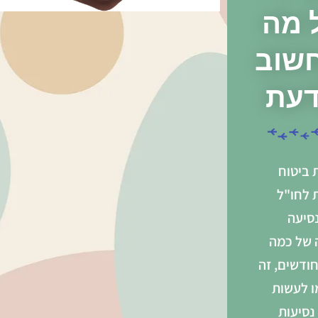
 מה
שוב
עת
 ביטוח
 לחו"ל
נסיעה
 של כמה
ודשים, זה
ו לעשות
נסיעות