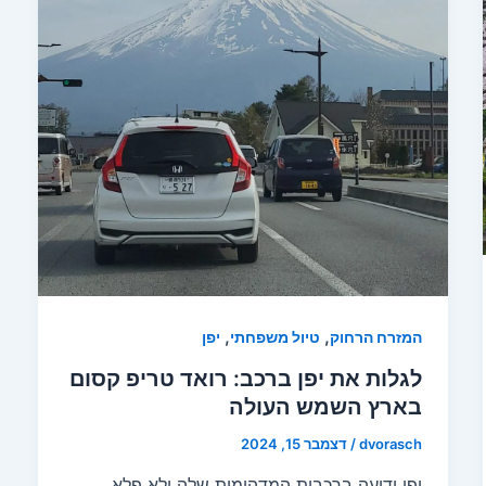
,
,
המזרח הרחוק
טיול משפחתי
יפן
לגלות את יפן ברכב: רואד טריפ קסום
בארץ השמש העולה
dvorasch
/
דצמבר 15, 2024
יפן ידועה ברכבות המדהימות שלה ולא פלא