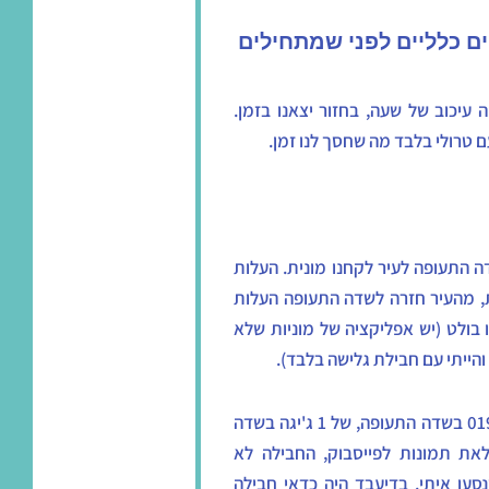
ים כלליים לפני שמתחילים
RYANAI בהלוך היה עיכוב של שעה, בחזור יצאנו בזמן.
ם טרולי בלבד מה שחסך לנו זמן.
דה התעופה לעיר לקחנו מונית. העלות
לעומת זאת, מהעיר חזרה לשדה התעופה העלות
ולי אובר או בולט (יש אפליקציה של מוניות שלא
– קניתי כרטיס סים של 019 בשדה התעופה, של 1 ג'יגה בשדה
גלישה והעלאת תמונות לפייסבוק, החבילה לא
סעו איתי. בדיעבד היה כדאי חבילה