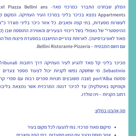
המלון שבחרנו התברר כמרכזי מאד-
el Piazza Bellini ans
Appartments
נמצא בכיכר בליני במרכז העיר העתיקה. המקום ק
לעשרות מסעדות, בתי קפה ופאבים. כל אזור כיכר בליני מוגדר כ"א
ההיפסטרי" של נאפולי בשל ריכוזי הצעירים והאווירה התוססת שבו (ק
מאוד לאוניברסיטה). לארוחת צהריים התישבנו במסעדת פיצות מול המ
עם השם המבטיח –
Bellini Ristorante-Pizzeria
Sebastinio. מי שחשקה נפשו לקניות יכול לצעוד מספר צעדים 
סמטת port'Alba (שבה משובצים חנויות ספרים רבות עם ספרי ק
וקומיקס באיטלקית) עד לכיכר דנטה המרכזית אשר נמצאת בליבו
רחוב הקניות – ויה טולדו.
מה אהבנו במלון
:
מיקום מאוד מרכזי. נוח להגעה לכל מקום בעיר
אזור תוסס וצעיר עם המון מסעדות, בתי קפה ופאבים.