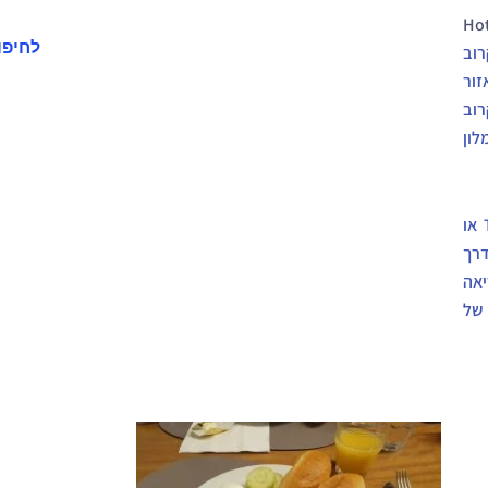
Hot
לחיפו
רוב
זור
רוב
לון
מכיכר בליני קל מאד להגיע לעיר העתיקה דרך רחובות Tribunali או
דרך
ריאה
 של