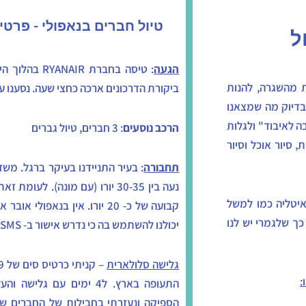
טיול חברים בנאפולי - פרטי
ל
הגעה
: טיסה בחברת R
ת מהשגרה, להנות
ביקורת הדרכונים ארכה כחצי שעה. נסענו ע
 בדיוק מה שמצאנו
בה לאיבוד" ולגלות
הרכב נוסעים
: 3 חברים, טיול גברים
 סיור אוכל וסיור
תחבורה
: בעיר התניידנו בעיקר ברגל. מש
נעה בין 30-35 יורו (עם מונה). 
איטליה כמו למשל
קבועה של כ- 20 יורו. אין בנאפ
כך שלגמרי יש לנו
יכולנו להשתמש בה כי נדרש אישור ב- SMS והייתי עם חבילת גלישה בלבד).
גלישה סלולארית
:
התעופה בארץ. ל4 ימים עם 
הספיקה ונעזרתי בחבילות של החברים שנ